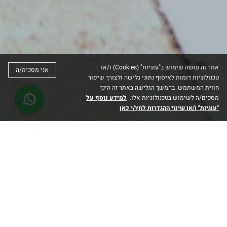
אתר זה עושה שימוש ב"עוגיות" (Cookies) ו/או
אני מסכימ/ה
טכנולוגיות דומות לאיסוף נתוני גלישה ולצורך שיפור
חווית המשתמש. בהמשך הגלישה באתר זה הינך
מסכים/ה לשימוש בטכנולוגיות אלו.
למידע נוסף על
"עוגיות" ו/או שינוי ההגדרות לחץ/י כאן
למשוך תשומת לב
הפרסום פונה לקהל שנמצא במרחב הציבורי ורוב הזמן
בתנועה. לכן חשוב שהפרסום ילכוד את העין והמסר יובן
באופן מיידי. המרחק הדינמי של הנחשפים מהפרסום,
מהווה פוטנציאל לספר סיפור הודות לאלמנטים השונים