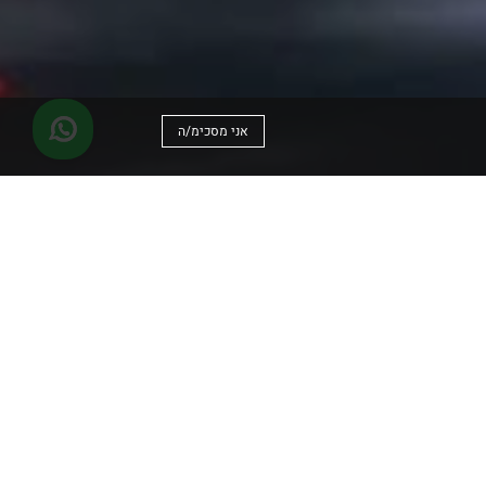
אני מסכימ/ה
נוי בישראל והשיקה את מערכת
חון את מהלכי הפרסום שלהם
בדומה לשוק פרסום החוצות
נתוני המדידה הינם תוצר של פלטפורמה טכנולוגית המנוהלת ע"י חברת DECELL, המבצעת ניתוח